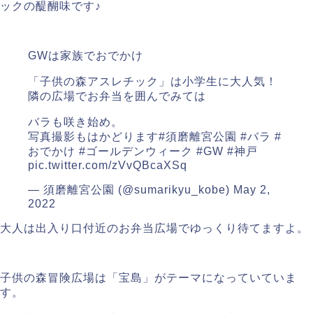
ックの醍醐味です♪
GWは家族でおでかけ
「子供の森アスレチック」は小学生に大人気！
隣の広場でお弁当を囲んでみては
バラも咲き始め。
写真撮影もはかどります
#須磨離宮公園
#バラ
#
おでかけ
#ゴールデンウィーク
#GW
#神戸
pic.twitter.com/zVvQBcaXSq
— 須磨離宮公園 (@sumarikyu_kobe)
May 2,
2022
大人は出入り口付近のお弁当広場でゆっくり待てますよ。
子供の森冒険広場は「宝島」がテーマになっていていま
す。