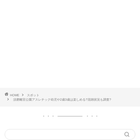
HOME
スポット
須磨離宮公園アスレチック幼児や2歳3歳は楽しめる?混雑状況も調査?