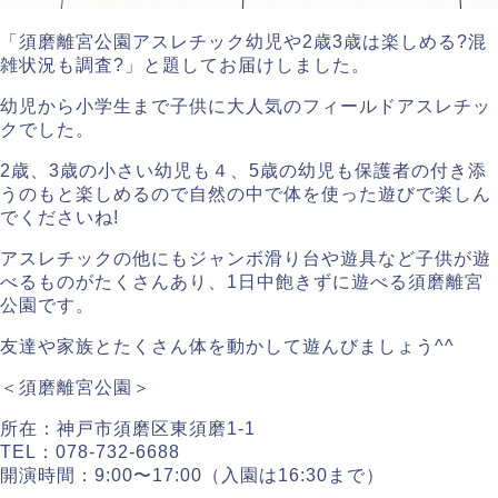
「須磨離宮公園アスレチック幼児や2歳3歳は楽しめる?混
雑状況も調査?」と題してお届けしました。
幼児から小学生まで子供に大人気のフィールドアスレチッ
クでした。
2歳、3歳の小さい幼児も４、5歳の幼児も保護者の付き添
うのもと楽しめるので自然の中で体を使った遊びで楽しん
でくださいね!
アスレチックの他にもジャンボ滑り台や遊具など子供が遊
べるものがたくさんあり、1日中飽きずに遊べる須磨離宮
公園です。
友達や家族とたくさん体を動かして遊んびましょう^^
＜須磨離宮公園＞
所在：神戸市須磨区東須磨1-1
TEL：078-732-6688
開演時間：9:00〜17:00（入園は16:30まで）