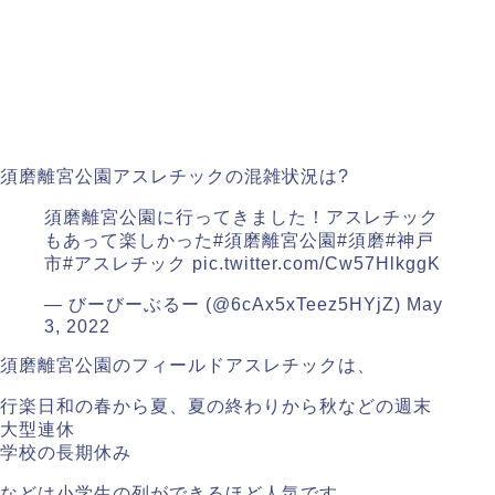
須磨離宮公園アスレチックの混雑状況は?
須磨離宮公園に行ってきました！アスレチック
もあって楽しかった
#須磨離宮公園
#須磨
#神戸
市
#アスレチック
pic.twitter.com/Cw57HlkggK
— びーびーぶるー (@6cAx5xTeez5HYjZ)
May
3, 2022
須磨離宮公園のフィールドアスレチックは、
行楽日和の春から夏、夏の終わりから秋などの週末
大型連休
学校の長期休み
などは小学生の列ができるほど人気です。