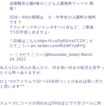
須磨離宮公園
#春のこども入園無料ウィーク
開
催！
3/26～4/6の期間は、小・中学生の入園料が無料
です
アスレチックやジャンボすべり台など、ご家族
で1日中楽しめますよ♪
▽詳細はこちら
https://t.co/5yRjUrxCCZ
#こそ
だてこうべ
pic.twitter.com/tR24RYyMYQ
— こそだてこうべ (@kosodate_kobe)
March
24, 2022
出入り口に何人か並んだり、付き添い付きの幼児を見守っ
たりも時々ありますが、
ひとつのアイテムで10 〜15分待つことがあれば長い方だ
と思います^^
スムーズにコースが回れれば30分ほどで十分ゴールに到