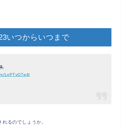
23いつからいつまで

com/LnPTvO7e4I
催されるのでしょうか。