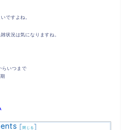
たいですよね。
混雑状況は気になりますね。
からいつまで
時期
ら
ents
[
]
閉じる