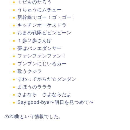
くだものたろう
うちゅうにムチュー
新幹線でゴー！ゴ・ゴー！
キッチンオーケストラ
おまめ戦隊ビビンビーン
１歩２歩さんぽ
夢はバレエダンサー
ファンファンファン！
ブンブンにじいろカー
歌うクジラ
すわってからだ☆ダンダン
まほうのラララ
さよなら さよならだよ
Say!good-bye〜明日を見つめて〜
の23曲という情報でした。